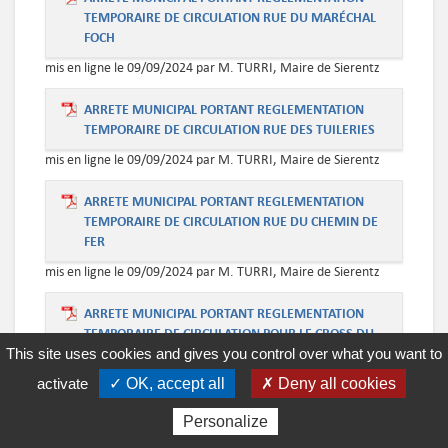
TEMPORAIRE DE CIRCULATION RUE DU MARÉCHAL
FOCH
mis en ligne le 09/09/2024 par M. TURRI, Maire de Sierentz
ARRETE MUNICIPAL PORTANT REGLEMENTATION
TEMPORAIRE DE CIRCULATION RUE DES TUILERIES
mis en ligne le 09/09/2024 par M. TURRI, Maire de Sierentz
ARRETE MUNICIPAL PORTANT REGLEMENTATION
TEMPORAIRE DE CIRCULATION RUE DU CHEMIN DE
FER
mis en ligne le 09/09/2024 par M. TURRI, Maire de Sierentz
ARRETE MUNICIPAL PORTANT REGLEMENTATION
TEMPORAIRE DE CIRCULATION POUR LE CROSS DU
COLLÈGE
This site uses cookies and gives you control over what you want to
activate
mis en ligne le 09/09/2024 par M. TURRI, Maire de Sierentz
✓ OK, accept all
✗ Deny all cookies
Personalize
ARRETE MUNICIPAL PORTANT REGLEMENTATION
TEMPORAIRE DE CIRCULATION RUE DU CHATEAU