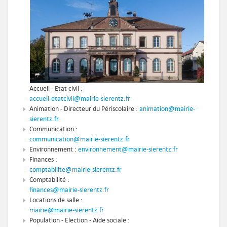
Accueil - Etat civil :
accueil-etatcivil@mairie-sierentz.fr
Animation - Directeur du Périscolaire :
animation@mairie-
sierentz.fr
Communication :
communication@mairie-sierentz.fr
Environnement :
environnement@mairie-sierentz.fr
Finances :
comptabilite@mairie-sierentz.fr
Comptabilité :
finances@mairie-sierentz.fr
Locations de salle :
mairie@mairie-sierentz.fr
Population - Election - Aide sociale :