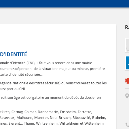
R
D’IDENTITÉ
nale d’identité (CNI), il faut vous rendre dans une mairie
 documents dépendent de la situation : majeur ou mineur, première
rte d'identité sécurisée...
Agence Nationale des titres sécurisés) où vous trouverez toutes les
passeport ou CNI.
e soit son âge est obligatoire au moment du dépôt du dossier en
Altkirch, Cernay, Colmar, Dannemarie, Ensisheim, Ferrette,
Masevaux, Mulhouse, Munster, Neuf-Brisach, Ribeauvillé, Rixheim,
Mines, Sierentz, Thann, Wintzenheim, Wittelsheim et Wittenheim