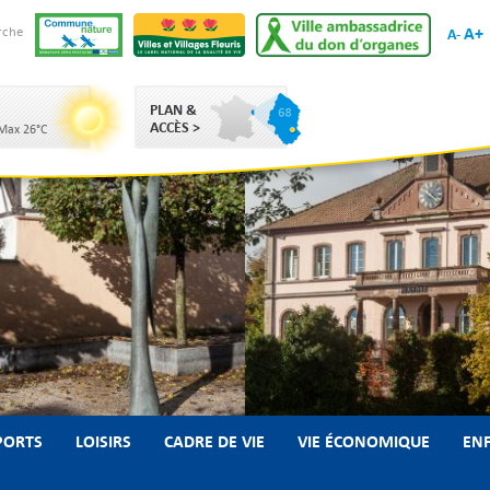
A+
rche
A-
PLAN &
ACCÈS >
 Max 26°C
PORTS
LOISIRS
CADRE DE VIE
VIE ÉCONOMIQUE
ENF