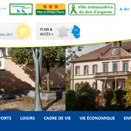
A+
rche
A-
PLAN &
ACCÈS >
 Max 26°C
PORTS
LOISIRS
CADRE DE VIE
VIE ÉCONOMIQUE
ENF