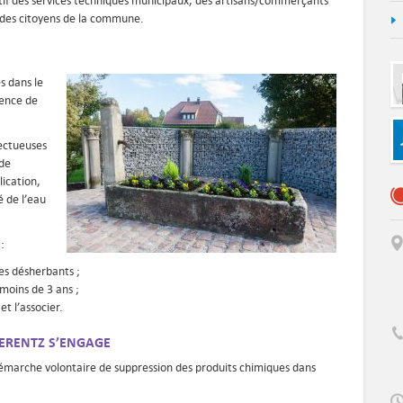
ctif des services techniques municipaux, des artisans/commerçants
 des citoyens de la commune.
s dans le
gence de
ectueuses
de
lication,
é de l’eau
:
res désherbants ;
moins de 3 ans ;
t l’associer.
IERENTZ S’ENGAGE
e démarche volontaire de suppression des produits chimiques dans