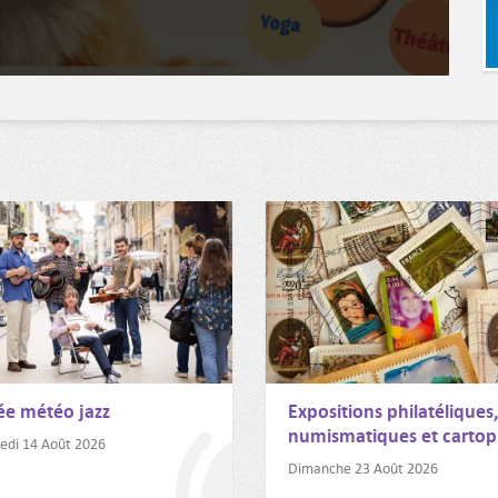
Séance diffusée en direct sur le Facebook live de la Vill
Prochaine séance le 7 septembre 2026 à 18h30
Vous pourrez visionner le conseil municipal en cliquant i
ée météo jazz
Expositions philatéliques
numismatiques et cartop
edi 14 Août 2026
Dimanche 23 Août 2026