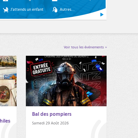
e
J'attends un enfant
Autres...
ci : https://www.facebook.com/villedesierentz68/live/
Voir tous les événements
,
Bal des pompiers
hiles
Samedi 29 Août 2026