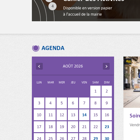
4
AGENDA
AOÛT 2026
LUN
MAR
MER
JEU
VEN
SAM
DIM
1
2
3
4
5
6
7
8
9
14
10
11
12
13
15
16
Soir
Vendr
23
17
18
19
20
21
22
29
30
24
25
26
27
28