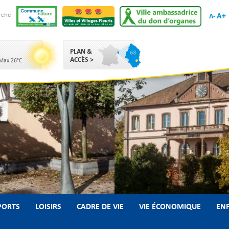
A+
rche
A-
PLAN &
ACCÈS >
 Max 26°C
PORTS
LOISIRS
CADRE DE VIE
VIE ÉCONOMIQUE
ENF